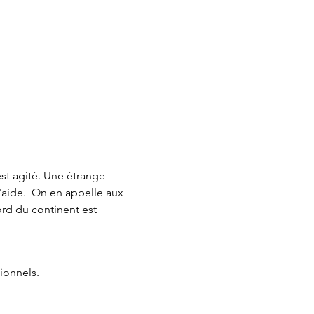
st agité. Une étrange 
l'aide.  On en appelle aux 
ord du continent est 
ionnels.