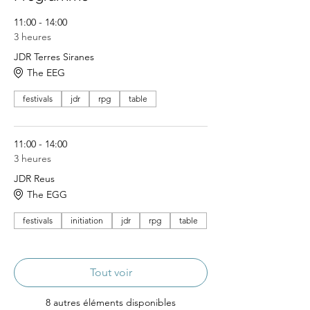
11:00 - 14:00
3 heures
JDR Terres Siranes
The EEG
festivals
jdr
rpg
table
11:00 - 14:00
3 heures
JDR Reus
The EGG
festivals
initiation
jdr
rpg
table
Tout voir
8 autres éléments disponibles